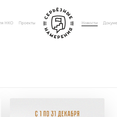
для НКО
Проекты
Новости
Докум
Стартует
I
Всероссийский