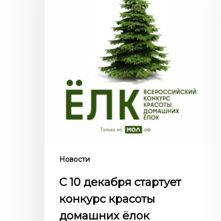
стартует
конкурс
красоты
домашних
ёлок
«Ёлк-2022»
Новости
С 10 декабря стартует
конкурс красоты
домашних ёлок